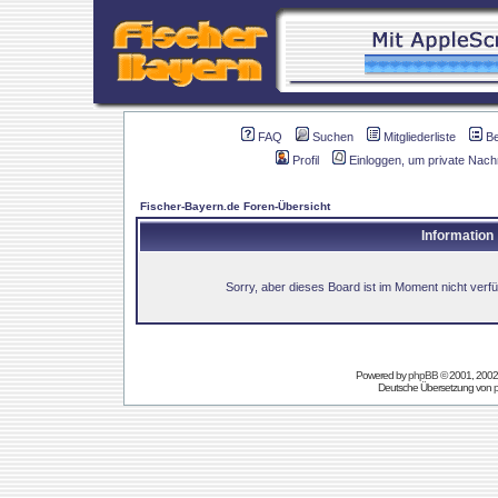
FAQ
Suchen
Mitgliederliste
B
Profil
Einloggen, um private Nach
Fischer-Bayern.de Foren-Übersicht
Information
Sorry, aber dieses Board ist im Moment nicht verfüg
Powered by
phpBB
© 2001, 2002
Deutsche Übersetzung von