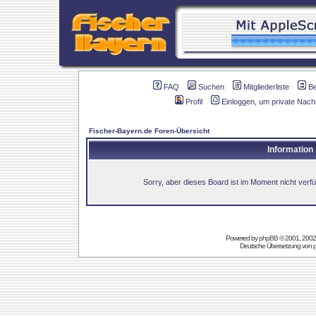
FAQ
Suchen
Mitgliederliste
B
Profil
Einloggen, um private Nach
Fischer-Bayern.de Foren-Übersicht
Information
Sorry, aber dieses Board ist im Moment nicht verfüg
Powered by
phpBB
© 2001, 2002
Deutsche Übersetzung von