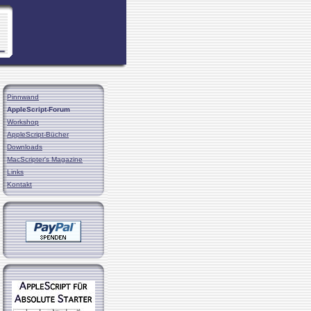
Pinnwand
AppleScript-Forum
Workshop
AppleScript-Bücher
Downloads
MacScripter's Magazine
Links
Kontakt