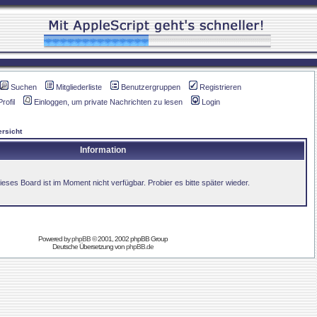
Suchen
Mitgliederliste
Benutzergruppen
Registrieren
Profil
Einloggen, um private Nachrichten zu lesen
Login
rsicht
Information
ieses Board ist im Moment nicht verfügbar. Probier es bitte später wieder.
Powered by
phpBB
© 2001, 2002 phpBB Group
Deutsche Übersetzung von
phpBB.de