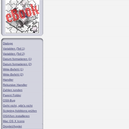
Dialoge
Variablen (Teil 1)
Variablen (Teil 2)
Datum formatieren (1)
Datum formatieren (2)
Write-Befehl (1)
Write-Befehl (2)
Handler
Rekursive Handler
Zahlen runden
Parent Folder
OS9-Bug
Geht nicht, gibt's nicht
Scripting Additions prüfen
OSAXen installieren
Mac OS X Icons
Droplet/Applet