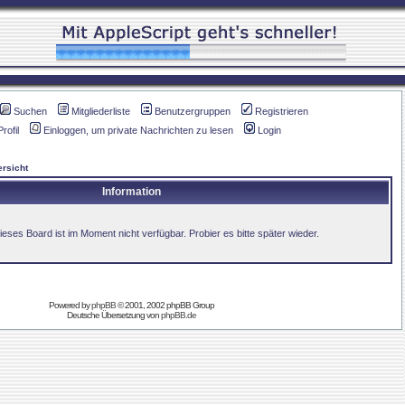
Suchen
Mitgliederliste
Benutzergruppen
Registrieren
Profil
Einloggen, um private Nachrichten zu lesen
Login
rsicht
Information
ieses Board ist im Moment nicht verfügbar. Probier es bitte später wieder.
Powered by
phpBB
© 2001, 2002 phpBB Group
Deutsche Übersetzung von
phpBB.de