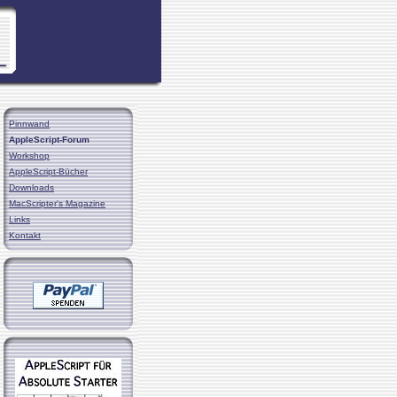
Pinnwand
AppleScript-Forum
Workshop
AppleScript-Bücher
Downloads
MacScripter's Magazine
Links
Kontakt