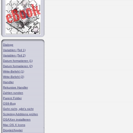
Dialoge
Variablen (Teil 1)
Variablen (Teil 2)
Datum formatieren (1)
Datum formatieren (2)
Write-Befehl (1)
Write-Befehl (2)
Handler
Rekursive Handler
Zahlen runden
Parent Folder
OS9-Bug
Geht nicht, gibt's nicht
Scripting Additions prüfen
OSAXen installieren
Mac OS X Icons
Droplet/Applet