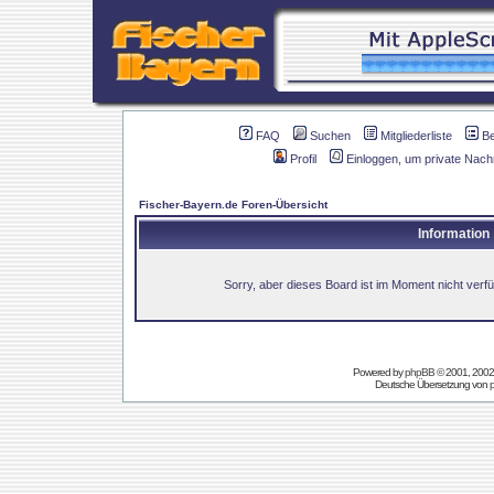
FAQ
Suchen
Mitgliederliste
B
Profil
Einloggen, um private Nach
Fischer-Bayern.de Foren-Übersicht
Information
Sorry, aber dieses Board ist im Moment nicht verfüg
Powered by
phpBB
© 2001, 2002
Deutsche Übersetzung von