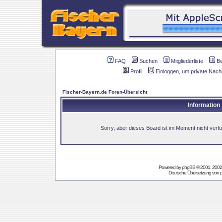
FAQ
Suchen
Mitgliederliste
B
Profil
Einloggen, um private Nach
Fischer-Bayern.de Foren-Übersicht
Information
Sorry, aber dieses Board ist im Moment nicht verfüg
Powered by
phpBB
© 2001, 2002
Deutsche Übersetzung von