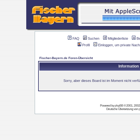
FAQ
Suchen
Mitgliederliste
B
Profil
Einloggen, um private Nach
Fischer-Bayern.de Foren-Übersicht
Information
Sorry, aber dieses Board ist im Moment nicht verfüg
Powered by
phpBB
© 2001, 2002
Deutsche Übersetzung von