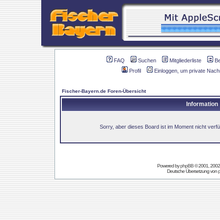
FAQ
Suchen
Mitgliederliste
B
Profil
Einloggen, um private Nach
Fischer-Bayern.de Foren-Übersicht
Information
Sorry, aber dieses Board ist im Moment nicht verfüg
Powered by
phpBB
© 2001, 2002
Deutsche Übersetzung von