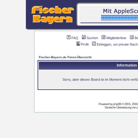
FAQ
Suchen
Mitgliederliste
B
Profil
Einloggen, um private Nach
Fischer-Bayern.de Foren-Übersicht
Information
Sorry, aber dieses Board ist im Moment nicht verfüg
Powered by
phpBB
© 2001, 2002
Deutsche Übersetzung von