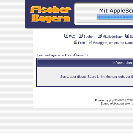
FAQ
Suchen
Mitgliederliste
B
Profil
Einloggen, um private Nach
Fischer-Bayern.de Foren-Übersicht
Information
Sorry, aber dieses Board ist im Moment nicht verfüg
Powered by
phpBB
© 2001, 2002
Deutsche Übersetzung von