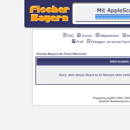
FAQ
Suchen
Mitgliederliste
B
Profil
Einloggen, um private Nach
Fischer-Bayern.de Foren-Übersicht
Information
Sorry, aber dieses Board ist im Moment nicht verfüg
Powered by
phpBB
© 2001, 2002
Deutsche Übersetzung von