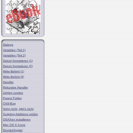
Dialoge
Variablen (Teil 1)
Variablen (Teil 2)
Datum formatieren (1)
Datum formatieren (2)
Write-Befehl (1)
Write-Befehl (2)
Handler
Rekursive Handler
Zahlen runden
Parent Folder
OS9-Bug
Geht nicht, gibt's nicht
Scripting Additions prüfen
OSAXen installieren
Mac OS X Icons
Droplet/Applet