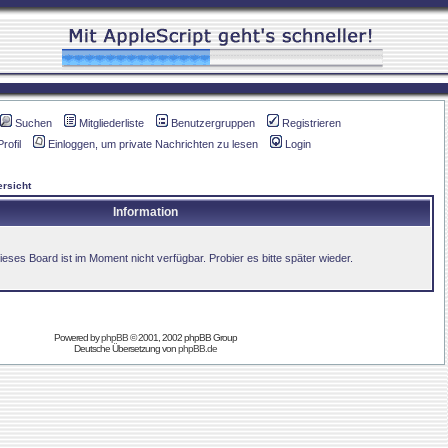
Suchen
Mitgliederliste
Benutzergruppen
Registrieren
Profil
Einloggen, um private Nachrichten zu lesen
Login
rsicht
Information
ieses Board ist im Moment nicht verfügbar. Probier es bitte später wieder.
Powered by
phpBB
© 2001, 2002 phpBB Group
Deutsche Übersetzung von
phpBB.de