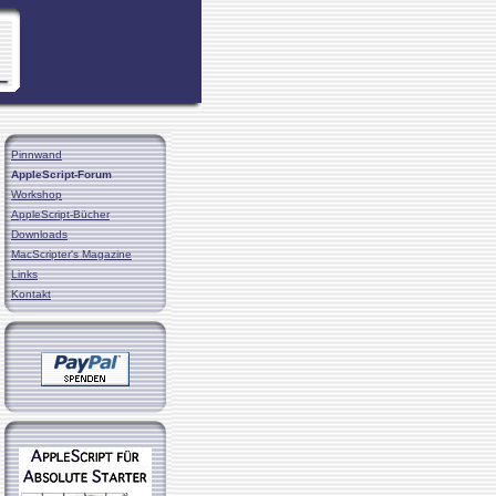
Pinnwand
AppleScript-Forum
Workshop
AppleScript-Bücher
Downloads
MacScripter's Magazine
Links
Kontakt