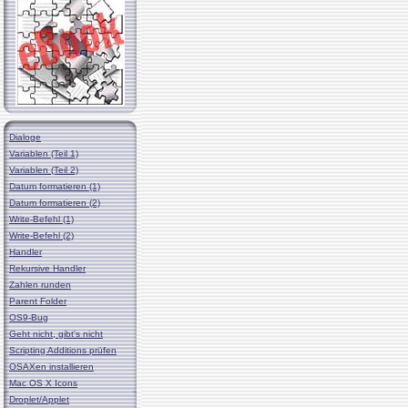
Dialoge
Variablen (Teil 1)
Variablen (Teil 2)
Datum formatieren (1)
Datum formatieren (2)
Write-Befehl (1)
Write-Befehl (2)
Handler
Rekursive Handler
Zahlen runden
Parent Folder
OS9-Bug
Geht nicht, gibt's nicht
Scripting Additions prüfen
OSAXen installieren
Mac OS X Icons
Droplet/Applet