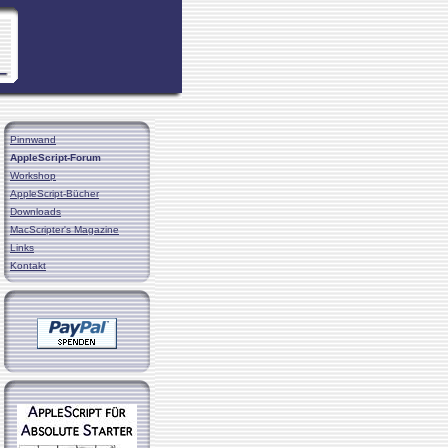
Pinnwand
AppleScript-Forum
Workshop
AppleScript-Bücher
Downloads
MacScripter's Magazine
Links
Kontakt