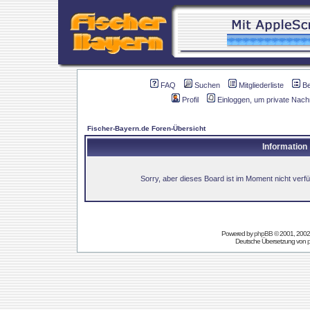
FAQ
Suchen
Mitgliederliste
B
Profil
Einloggen, um private Nach
Fischer-Bayern.de Foren-Übersicht
Information
Sorry, aber dieses Board ist im Moment nicht verfüg
Powered by
phpBB
© 2001, 2002
Deutsche Übersetzung von