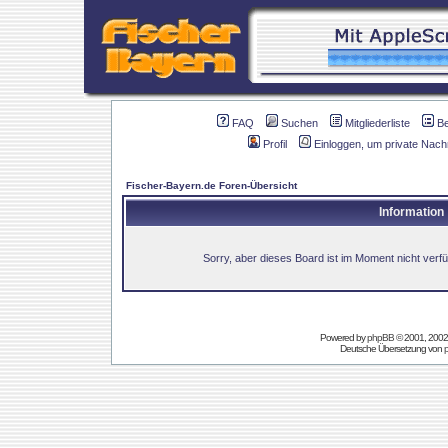
FAQ
Suchen
Mitgliederliste
B
Profil
Einloggen, um private Nach
Fischer-Bayern.de Foren-Übersicht
Information
Sorry, aber dieses Board ist im Moment nicht verfüg
Powered by
phpBB
© 2001, 2002
Deutsche Übersetzung von