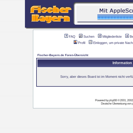
FAQ
Suchen
Mitgliederliste
B
Profil
Einloggen, um private Nach
Fischer-Bayern.de Foren-Übersicht
Information
Sorry, aber dieses Board ist im Moment nicht verfüg
Powered by
phpBB
© 2001, 2002
Deutsche Übersetzung von