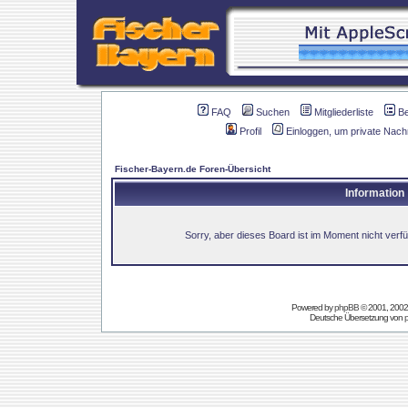
FAQ
Suchen
Mitgliederliste
B
Profil
Einloggen, um private Nach
Fischer-Bayern.de Foren-Übersicht
Information
Sorry, aber dieses Board ist im Moment nicht verfüg
Powered by
phpBB
© 2001, 2002
Deutsche Übersetzung von