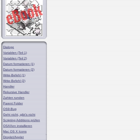
Dialoge
Variablen (Teil 1)
Variablen (Teil 2)
Datum formatieren (1)
Datum formatieren (2)
Write-Befehl (1)
Write-Befehl (2)
Handler
Rekursive Handler
Zahlen runden
Parent Folder
OS9-Bug
Geht nicht, gibt's nicht
Scripting Additions prüfen
OSAXen installieren
Mac OS X Icons
Droplet/Applet