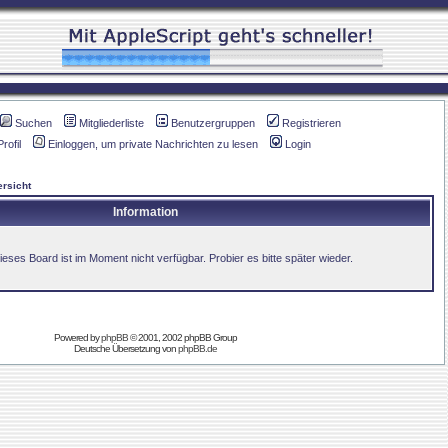
Suchen
Mitgliederliste
Benutzergruppen
Registrieren
Profil
Einloggen, um private Nachrichten zu lesen
Login
rsicht
Information
ieses Board ist im Moment nicht verfügbar. Probier es bitte später wieder.
Powered by
phpBB
© 2001, 2002 phpBB Group
Deutsche Übersetzung von
phpBB.de