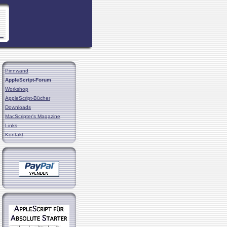
Pinnwand
AppleScript-Forum
Workshop
AppleScript-Bücher
Downloads
MacScripter's Magazine
Links
Kontakt