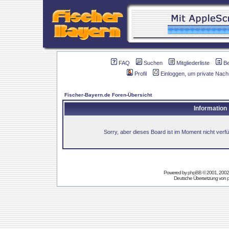
FAQ
Suchen
Mitgliederliste
B
Profil
Einloggen, um private Nach
Fischer-Bayern.de Foren-Übersicht
Information
Sorry, aber dieses Board ist im Moment nicht verfüg
Powered by
phpBB
© 2001, 2002
Deutsche Übersetzung von