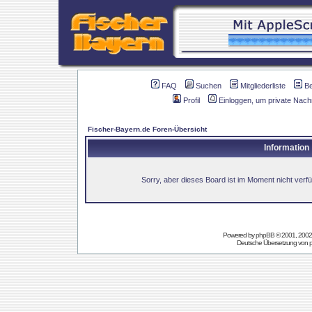
FAQ
Suchen
Mitgliederliste
B
Profil
Einloggen, um private Nach
Fischer-Bayern.de Foren-Übersicht
Information
Sorry, aber dieses Board ist im Moment nicht verfüg
Powered by
phpBB
© 2001, 2002
Deutsche Übersetzung von