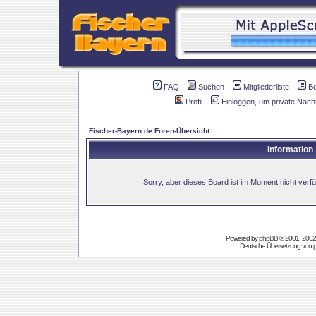
FAQ
Suchen
Mitgliederliste
B
Profil
Einloggen, um private Nach
Fischer-Bayern.de Foren-Übersicht
Information
Sorry, aber dieses Board ist im Moment nicht verfüg
Powered by
phpBB
© 2001, 2002
Deutsche Übersetzung von