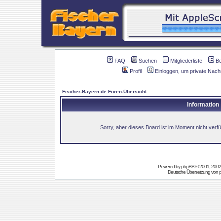
FAQ
Suchen
Mitgliederliste
B
Profil
Einloggen, um private Nach
Fischer-Bayern.de Foren-Übersicht
Information
Sorry, aber dieses Board ist im Moment nicht verfüg
Powered by
phpBB
© 2001, 2002
Deutsche Übersetzung von