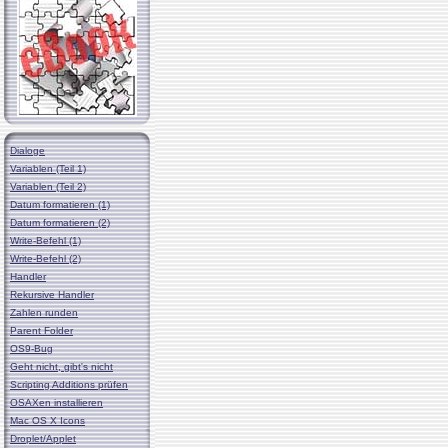
Dialoge
Variablen (Teil 1)
Variablen (Teil 2)
Datum formatieren (1)
Datum formatieren (2)
Write-Befehl (1)
Write-Befehl (2)
Handler
Rekursive Handler
Zahlen runden
Parent Folder
OS9-Bug
Geht nicht, gibt's nicht
Scripting Additions prüfen
OSAXen installieren
Mac OS X Icons
Droplet/Applet