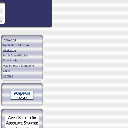
Pinnwand
AppleScript-Forum
Workshop
AppleScript-Bücher
Downloads
MacScripter's Magazine
Links
Kontakt