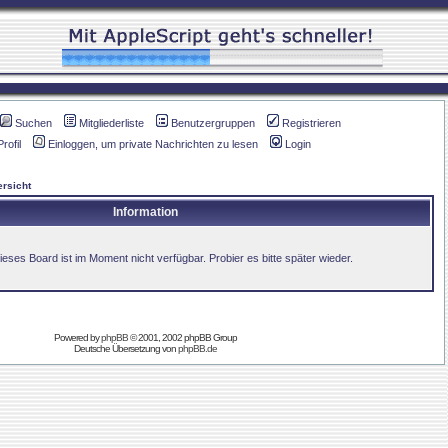
Suchen
Mitgliederliste
Benutzergruppen
Registrieren
Profil
Einloggen, um private Nachrichten zu lesen
Login
rsicht
Information
ieses Board ist im Moment nicht verfügbar. Probier es bitte später wieder.
Powered by
phpBB
© 2001, 2002 phpBB Group
Deutsche Übersetzung von
phpBB.de