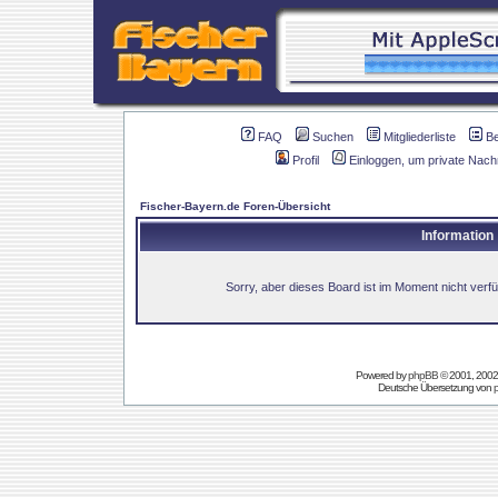
FAQ
Suchen
Mitgliederliste
B
Profil
Einloggen, um private Nach
Fischer-Bayern.de Foren-Übersicht
Information
Sorry, aber dieses Board ist im Moment nicht verfüg
Powered by
phpBB
© 2001, 2002
Deutsche Übersetzung von