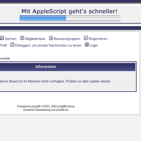
Suchen
Mitgliederliste
Benutzergruppen
Registrieren
Profil
Einloggen, um private Nachrichten zu lesen
Login
rsicht
Information
ieses Board ist im Moment nicht verfügbar. Probier es bitte später wieder.
Powered by
phpBB
© 2001, 2002 phpBB Group
Deutsche Übersetzung von
phpBB.de