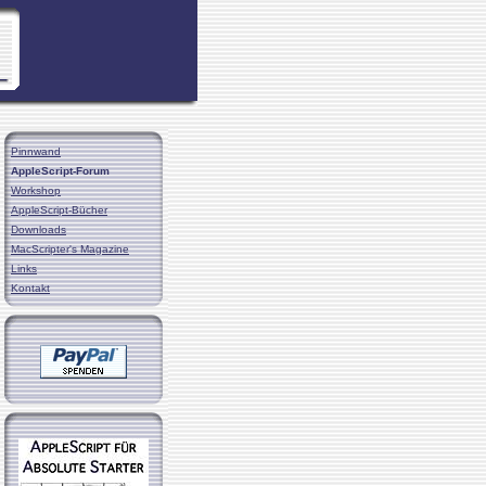
Pinnwand
AppleScript-Forum
Workshop
AppleScript-Bücher
Downloads
MacScripter's Magazine
Links
Kontakt