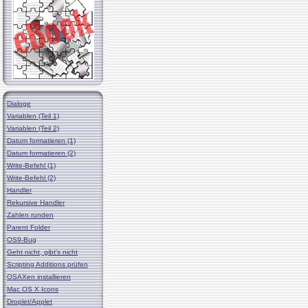
Dialoge
Variablen (Teil 1)
Variablen (Teil 2)
Datum formatieren (1)
Datum formatieren (2)
Write-Befehl (1)
Write-Befehl (2)
Handler
Rekursive Handler
Zahlen runden
Parent Folder
OS9-Bug
Geht nicht, gibt's nicht
Scripting Additions prüfen
OSAXen installieren
Mac OS X Icons
Droplet/Applet