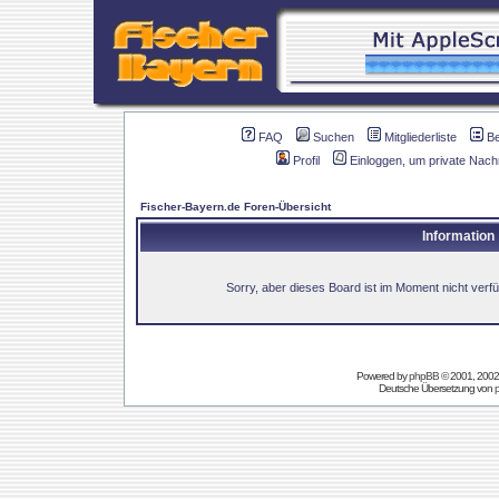
FAQ
Suchen
Mitgliederliste
B
Profil
Einloggen, um private Nach
Fischer-Bayern.de Foren-Übersicht
Information
Sorry, aber dieses Board ist im Moment nicht verfüg
Powered by
phpBB
© 2001, 2002
Deutsche Übersetzung von