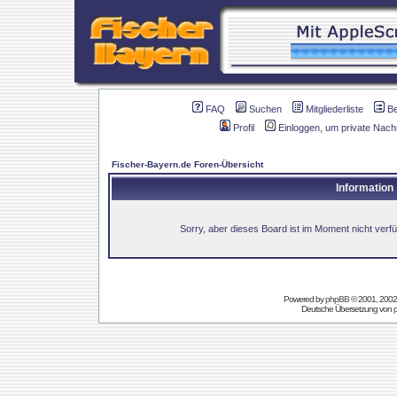
FAQ
Suchen
Mitgliederliste
B
Profil
Einloggen, um private Nach
Fischer-Bayern.de Foren-Übersicht
Information
Sorry, aber dieses Board ist im Moment nicht verfüg
Powered by
phpBB
© 2001, 2002
Deutsche Übersetzung von