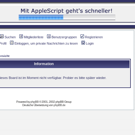
Suchen
Mitgliederliste
Benutzergruppen
Registrieren
Profil
Einloggen, um private Nachrichten zu lesen
Login
rsicht
Information
ieses Board ist im Moment nicht verfügbar. Probier es bitte später wieder.
Powered by
phpBB
© 2001, 2002 phpBB Group
Deutsche Übersetzung von
phpBB.de