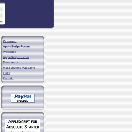
Pinnwand
AppleScript-Forum
Workshop
AppleScript-Bücher
Downloads
MacScripter's Magazine
Links
Kontakt