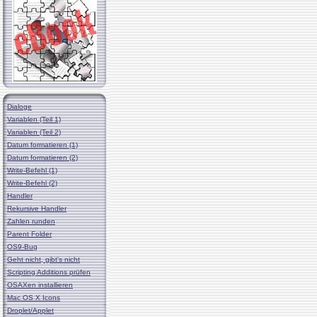
Dialoge
Variablen (Teil 1)
Variablen (Teil 2)
Datum formatieren (1)
Datum formatieren (2)
Write-Befehl (1)
Write-Befehl (2)
Handler
Rekursive Handler
Zahlen runden
Parent Folder
OS9-Bug
Geht nicht, gibt's nicht
Scripting Additions prüfen
OSAXen installieren
Mac OS X Icons
Droplet/Applet