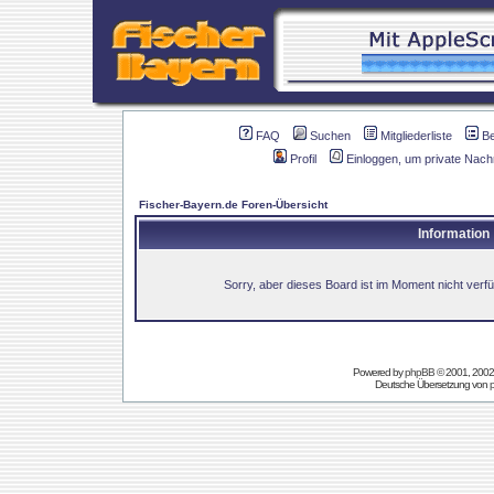
FAQ
Suchen
Mitgliederliste
B
Profil
Einloggen, um private Nach
Fischer-Bayern.de Foren-Übersicht
Information
Sorry, aber dieses Board ist im Moment nicht verfüg
Powered by
phpBB
© 2001, 2002
Deutsche Übersetzung von