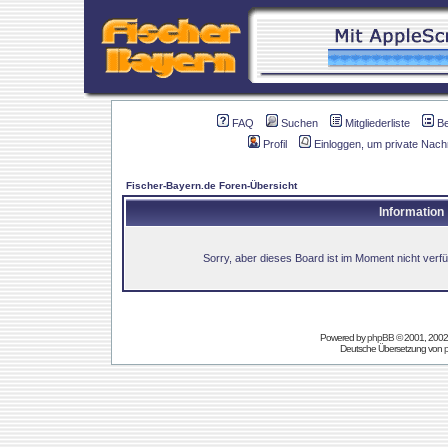
FAQ
Suchen
Mitgliederliste
B
Profil
Einloggen, um private Nach
Fischer-Bayern.de Foren-Übersicht
Information
Sorry, aber dieses Board ist im Moment nicht verfüg
Powered by
phpBB
© 2001, 2002
Deutsche Übersetzung von