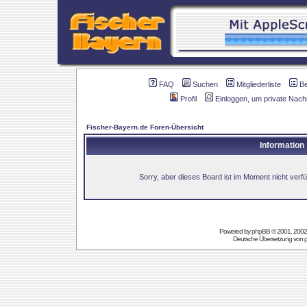
FAQ
Suchen
Mitgliederliste
B
Profil
Einloggen, um private Nach
Fischer-Bayern.de Foren-Übersicht
Information
Sorry, aber dieses Board ist im Moment nicht verfüg
Powered by
phpBB
© 2001, 2002
Deutsche Übersetzung von