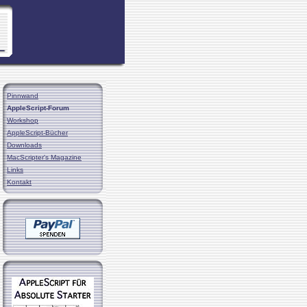
Pinnwand
AppleScript-Forum
Workshop
AppleScript-Bücher
Downloads
MacScripter's Magazine
Links
Kontakt