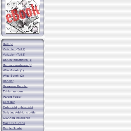
Dialoge
Variablen (Teil 1)
Variablen (Teil 2)
Datum formatieren (1)
Datum formatieren (2)
Write-Befehl (1)
Write-Befehl (2)
Handler
Rekursive Handler
Zahlen runden
Parent Folder
OS9-Bug
Geht nicht, gibt's nicht
Scripting Additions prüfen
OSAXen installieren
Mac OS X Icons
Droplet/Applet