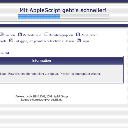
Suchen
Mitgliederliste
Benutzergruppen
Registrieren
Profil
Einloggen, um private Nachrichten zu lesen
Login
rsicht
Information
ieses Board ist im Moment nicht verfügbar. Probier es bitte später wieder.
Powered by
phpBB
© 2001, 2002 phpBB Group
Deutsche Übersetzung von
phpBB.de