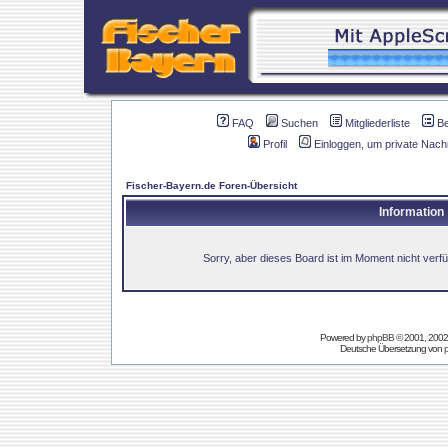
FAQ
Suchen
Mitgliederliste
B
Profil
Einloggen, um private Nach
Fischer-Bayern.de Foren-Übersicht
Information
Sorry, aber dieses Board ist im Moment nicht verfüg
Powered by
phpBB
© 2001, 2002
Deutsche Übersetzung von