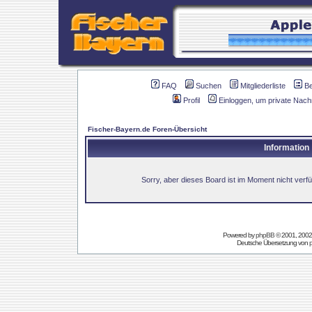
FAQ
Suchen
Mitgliederliste
B
Profil
Einloggen, um private Nach
Fischer-Bayern.de Foren-Übersicht
Information
Sorry, aber dieses Board ist im Moment nicht verfüg
Powered by
phpBB
© 2001, 2002
Deutsche Übersetzung von