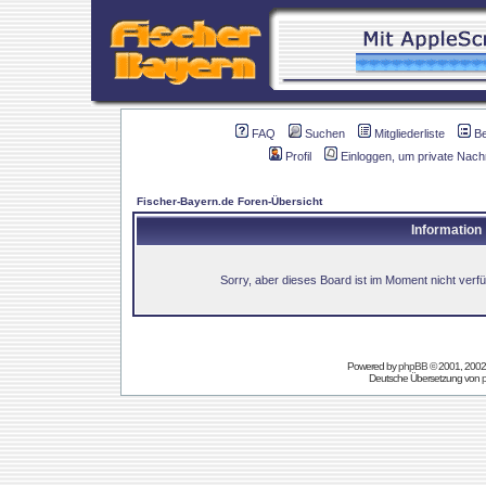
FAQ
Suchen
Mitgliederliste
B
Profil
Einloggen, um private Nach
Fischer-Bayern.de Foren-Übersicht
Information
Sorry, aber dieses Board ist im Moment nicht verfüg
Powered by
phpBB
© 2001, 2002
Deutsche Übersetzung von