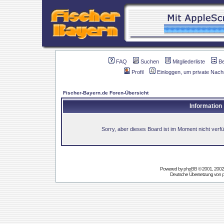
FAQ
Suchen
Mitgliederliste
B
Profil
Einloggen, um private Nach
Fischer-Bayern.de Foren-Übersicht
Information
Sorry, aber dieses Board ist im Moment nicht verfüg
Powered by
phpBB
© 2001, 2002
Deutsche Übersetzung von