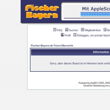
FAQ
Suchen
Mitgliederliste
B
Profil
Einloggen, um private Nach
Fischer-Bayern.de Foren-Übersicht
Information
Sorry, aber dieses Board ist im Moment nicht verfüg
Powered by
phpBB
© 2001, 2002
Deutsche Übersetzung von