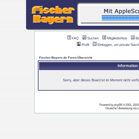
FAQ
Suchen
Mitgliederliste
B
Profil
Einloggen, um private Nach
Fischer-Bayern.de Foren-Übersicht
Information
Sorry, aber dieses Board ist im Moment nicht verfüg
Powered by
phpBB
© 2001, 2002
Deutsche Übersetzung von