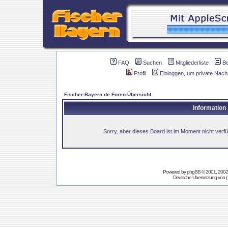
FAQ
Suchen
Mitgliederliste
B
Profil
Einloggen, um private Nach
Fischer-Bayern.de Foren-Übersicht
Information
Sorry, aber dieses Board ist im Moment nicht verfüg
Powered by
phpBB
© 2001, 2002
Deutsche Übersetzung von