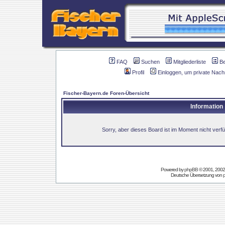
FAQ
Suchen
Mitgliederliste
B
Profil
Einloggen, um private Nach
Fischer-Bayern.de Foren-Übersicht
Information
Sorry, aber dieses Board ist im Moment nicht verfüg
Powered by
phpBB
© 2001, 2002
Deutsche Übersetzung von