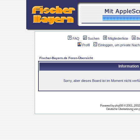
FAQ
Suchen
Mitgliederliste
B
Profil
Einloggen, um private Nach
Fischer-Bayern.de Foren-Übersicht
Information
Sorry, aber dieses Board ist im Moment nicht verfüg
Powered by
phpBB
© 2001, 2002
Deutsche Übersetzung von