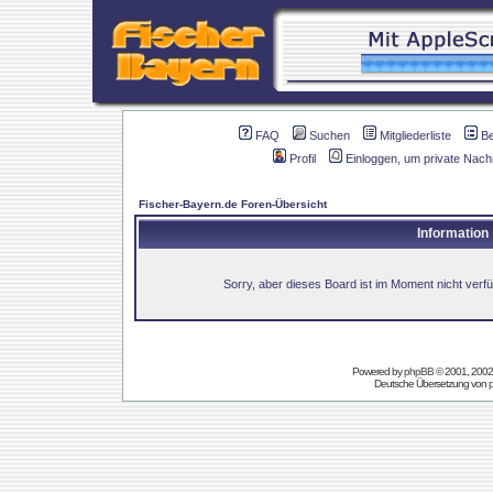
FAQ
Suchen
Mitgliederliste
B
Profil
Einloggen, um private Nach
Fischer-Bayern.de Foren-Übersicht
Information
Sorry, aber dieses Board ist im Moment nicht verfüg
Powered by
phpBB
© 2001, 2002
Deutsche Übersetzung von