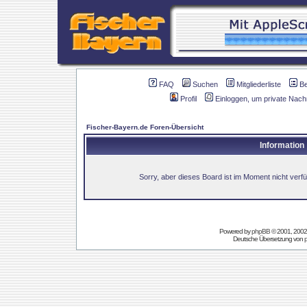
FAQ
Suchen
Mitgliederliste
B
Profil
Einloggen, um private Nach
Fischer-Bayern.de Foren-Übersicht
Information
Sorry, aber dieses Board ist im Moment nicht verfüg
Powered by
phpBB
© 2001, 2002
Deutsche Übersetzung von