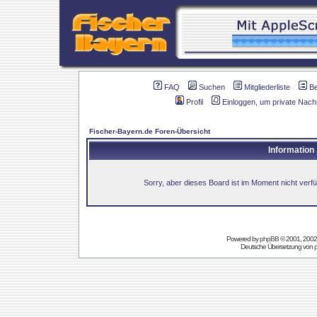
FAQ
Suchen
Mitgliederliste
B
Profil
Einloggen, um private Nach
Fischer-Bayern.de Foren-Übersicht
Information
Sorry, aber dieses Board ist im Moment nicht verfüg
Powered by
phpBB
© 2001, 2002
Deutsche Übersetzung von