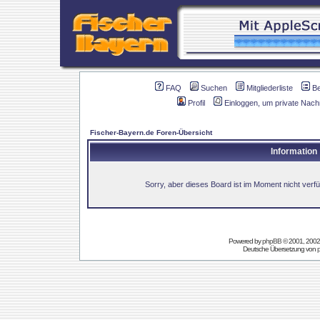
FAQ
Suchen
Mitgliederliste
B
Profil
Einloggen, um private Nach
Fischer-Bayern.de Foren-Übersicht
Information
Sorry, aber dieses Board ist im Moment nicht verfüg
Powered by
phpBB
© 2001, 2002
Deutsche Übersetzung von