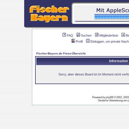
FAQ
Suchen
Mitgliederliste
B
Profil
Einloggen, um private Nach
Fischer-Bayern.de Foren-Übersicht
Information
Sorry, aber dieses Board ist im Moment nicht verfüg
Powered by
phpBB
© 2001, 2002
Deutsche Übersetzung von