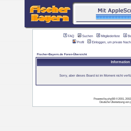
FAQ
Suchen
Mitgliederliste
B
Profil
Einloggen, um private Nach
Fischer-Bayern.de Foren-Übersicht
Information
Sorry, aber dieses Board ist im Moment nicht verfüg
Powered by
phpBB
© 2001, 2002
Deutsche Übersetzung von