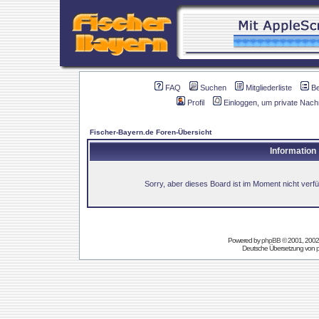
FAQ
Suchen
Mitgliederliste
B
Profil
Einloggen, um private Nach
Fischer-Bayern.de Foren-Übersicht
Information
Sorry, aber dieses Board ist im Moment nicht verfüg
Powered by
phpBB
© 2001, 2002
Deutsche Übersetzung von