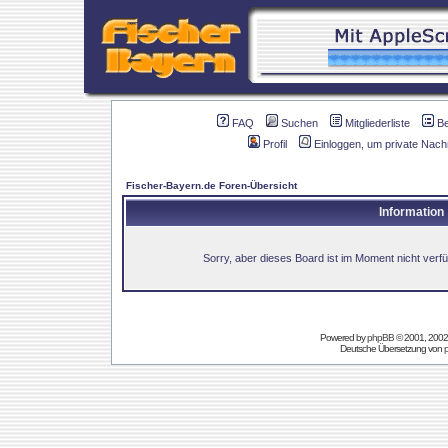
FAQ
Suchen
Mitgliederliste
B
Profil
Einloggen, um private Nach
Fischer-Bayern.de Foren-Übersicht
Information
Sorry, aber dieses Board ist im Moment nicht verfüg
Powered by
phpBB
© 2001, 2002
Deutsche Übersetzung von