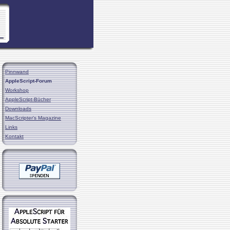
Pinnwand
AppleScript-Forum
Workshop
AppleScript-Bücher
Downloads
MacScripter's Magazine
Links
Kontakt