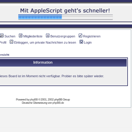
Suchen
Mitgliederliste
Benutzergruppen
Registrieren
Profil
Einloggen, um private Nachrichten zu lesen
Login
rsicht
Information
ieses Board ist im Moment nicht verfügbar. Probier es bitte später wieder.
Powered by
phpBB
© 2001, 2002 phpBB Group
Deutsche Übersetzung von
phpBB.de