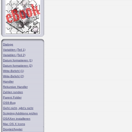
Dialoge
Variablen (Teil 1)
Variablen (Teil 2)
Datum formatieren (1)
Datum formatieren (2)
Write-Befehl (1)
Write-Befehl (2)
Handler
Rekursive Handler
Zahlen runden
Parent Folder
OS9-Bug
Geht nicht, gibt's nicht
Scripting Additions prüfen
OSAXen installieren
Mac OS X Icons
Droplet/Applet